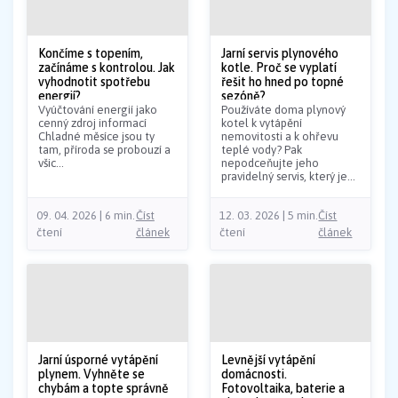
Končíme s topením,
Jarní servis plynového
začínáme s kontrolou. Jak
kotle. Proč se vyplatí
vyhodnotit spotřebu
řešit ho hned po topné
energií?
sezóně?
Vyúčtování energií jako
Používáte doma plynový
cenný zdroj informací
kotel k vytápění
Chladné měsíce jsou ty
nemovitosti a k ohřevu
tam, příroda se probouzí a
teplé vody? Pak
všic...
nepodceňujte jeho
pravidelný servis, který je...
09. 04. 2026 | 6 min.
Číst
12. 03. 2026 | 5 min.
Číst
čtení
článek
čtení
článek
Jarní úsporné vytápění
Levnější vytápění
plynem. Vyhněte se
domácnosti.
chybám a topte správně
Fotovoltaika, baterie a