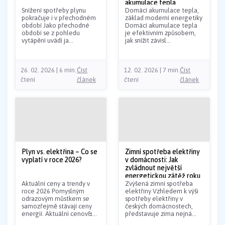
akumulace tepla
Snížení spotřeby plynu
Domácí akumulace tepla,
pokračuje i v přechodném
základ moderní energetiky
období Jako přechodné
Domácí akumulace tepla
období se z pohledu
je efektivním způsobem,
vytápění uvádí ja...
jak snížit závisl...
26. 02. 2026 | 6 min.
Číst
12. 02. 2026 | 7 min.
Číst
čtení
článek
čtení
článek
Plyn vs. elektřina – Co se
Zimní spotřeba elektřiny
vyplatí v roce 2026?
v domácnosti: Jak
zvládnout největší
energetickou zátěž roku
Aktuální ceny a trendy v
Zvýšená zimní spotřeba
roce 2026 Pomyslným
elektřiny Vzhledem k výši
odrazovým můstkem se
spotřeby elektřiny v
samozřejmě stávají ceny
českých domácnostech,
energií. Aktuální cenov&...
představuje zima nejná...