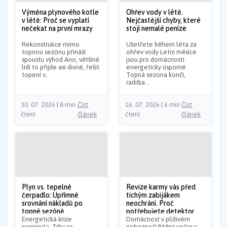
Výměna plynového kotle
Ohřev vody v létě.
v létě: Proč se vyplatí
Nejčastější chyby, které
nečekat na první mrazy
stojí nemalé peníze
Rekonstrukce mimo
Ušetřete během léta za
topnou sezónu přináší
ohřev vody Letní měsíce
spoustu výhod Ano, většině
jsou pro domácnosti
lidí to přijde asi divné, řešit
energeticky úsporné.
topení v...
Topná sezona končí,
radi&a...
30. 07. 2026 | 8 min.
Číst
16. 07. 2026 | 6 min.
Číst
čtení
článek
čtení
článek
Plyn vs. tepelné
Revize karmy vás před
čerpadlo: Upřímné
tichým zabijákem
srovnání nákladů po
neochrání. Proč
topné sezóně
potřebujete detektor
Energetická krize
CO?
Domácnost v plíživém
pominula. Trhy se
nebezpečí Běžný večer v