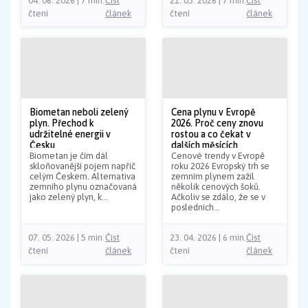
04. 06. 2026 | 7 min.
Číst
21. 05. 2026 | 7 min.
Číst
čtení
článek
čtení
článek
Biometan neboli zelený
Cena plynu v Evropě
plyn. Přechod k
2026. Proč ceny znovu
udržitelné energii v
rostou a co čekat v
Česku
dalších měsících
Biometan je čím dál
Cenové trendy v Evropě
skloňovanější pojem napříč
roku 2026 Evropský trh se
celým Českem. Alternativa
zemním plynem zažil
zemního plynu označovaná
několik cenových šoků.
jako zelený plyn, k...
Ačkoliv se zdálo, že se v
posledních...
07. 05. 2026 | 5 min.
Číst
23. 04. 2026 | 6 min.
Číst
čtení
článek
čtení
článek