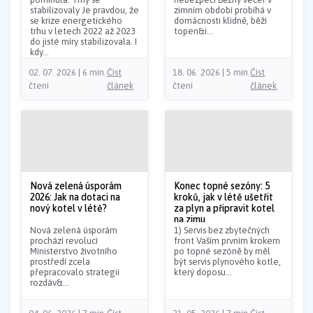
stabilizovaly Je pravdou, že
zimním období probíhá v
se krize energetického
domácnosti klidně, běží
trhu v letech 2022 až 2023
topen&i...
do jisté míry stabilizovala. I
kdy...
02. 07. 2026 | 6 min.
Číst
18. 06. 2026 | 5 min.
Číst
čtení
článek
čtení
článek
Nová zelená úsporám
Konec topné sezóny: 5
2026: Jak na dotaci na
kroků, jak v létě ušetřit
nový kotel v létě?
za plyn a připravit kotel
na zimu
Nová zelená úsporám
1) Servis bez zbytečných
prochází revolucí
front Vaším prvním krokem
Ministerstvo životního
po topné sezóně by měl
prostředí zcela
být servis plynového kotle,
přepracovalo strategii
který doposu...
rozdáv&...