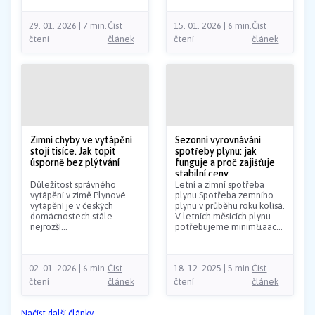
29. 01. 2026 | 7 min.
Číst
15. 01. 2026 | 6 min.
Číst
čtení
článek
čtení
článek
Zimní chyby ve vytápění
Sezonní vyrovnávání
stojí tisíce. Jak topit
spotřeby plynu: jak
úsporně bez plýtvání
funguje a proč zajišťuje
stabilní ceny
Důležitost správného
Letní a zimní spotřeba
vytápění v zimě Plynové
plynu Spotřeba zemního
vytápění je v českých
plynu v průběhu roku kolísá.
domácnostech stále
V letních měsících plynu
nejrozší...
potřebujeme minim&aac...
02. 01. 2026 | 6 min.
Číst
18. 12. 2025 | 5 min.
Číst
čtení
článek
čtení
článek
Načíst další články