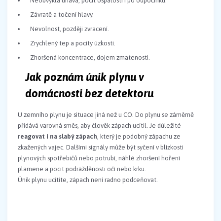
Neobvyklá únava, pocit ospalosti i po odpočinku.
Závratě a točení hlavy.
Nevolnost, později zvracení.
Zrychlený tep a pocity úzkosti.
Zhoršená koncentrace, dojem zmatenosti.
Jak poznám únik plynu v
domácnosti bez detektoru
U zemního plynu je situace jiná než u CO. Do plynu se záměrně
přidává varovná směs, aby člověk zápach ucítil. Je důležité
reagovat i na slabý zápach
, který je podobný zápachu ze
zkažených vajec. Dalšími signály může být syčení v blízkosti
plynových spotřebičů nebo potrubí, náhlé zhoršení hoření
plamene a pocit podrážděnosti očí nebo krku.
Únik plynu ucítíte, zápach není radno podceňovat.