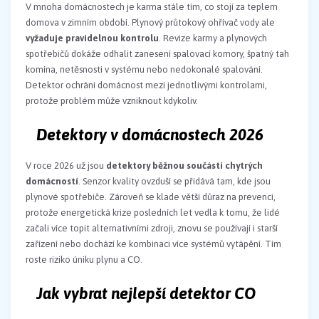
V mnoha domácnostech je karma stále tím, co stojí za teplem
domova v zimním období. Plynový průtokový ohřívač vody ale
vyžaduje pravidelnou kontrolu
. Revize karmy a plynových
spotřebičů dokáže odhalit zanesení spalovací komory, špatný tah
komína, netěsnosti v systému nebo nedokonalé spalování.
Detektor ochrání domácnost mezi jednotlivými kontrolami,
protože problém může vzniknout kdykoliv.
Detektory v domácnostech 2026
V roce 2026 už jsou
detektory běžnou součástí chytrých
domácností
. Senzor kvality ovzduší se přidává tam, kde jsou
plynové spotřebiče. Zároveň se klade větší důraz na prevenci,
protože energetická krize posledních let vedla k tomu, že lidé
začali více topit alternativními zdroji, znovu se používají i starší
zařízení nebo dochází ke kombinaci více systémů vytápění. Tím
roste riziko úniku plynu a CO.
Jak vybrat nejlepší detektor CO