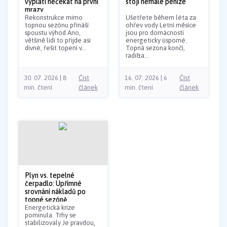
vyplatí nečekat na první
stojí nemalé peníze
mrazy
Rekonstrukce mimo
Ušetřete během léta za
topnou sezónu přináší
ohřev vody Letní měsíce
spoustu výhod Ano,
jsou pro domácnosti
většině lidí to přijde asi
energeticky úsporné.
divné, řešit topení v...
Topná sezona končí,
radi&a...
30. 07. 2026 | 8
Číst
16. 07. 2026 | 6
Číst
min. čtení
článek
min. čtení
článek
Plyn vs. tepelné
čerpadlo: Upřímné
srovnání nákladů po
topné sezóně
Energetická krize
pominula. Trhy se
stabilizovaly Je pravdou,