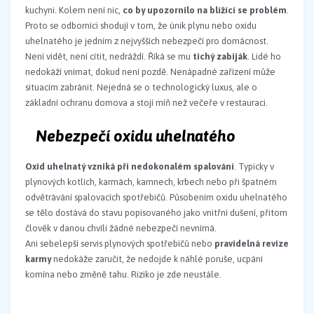
kuchyni. Kolem není nic,
co by upozornilo na blížící se problém
.
Proto se odborníci shodují v tom, že únik plynu nebo oxidu
uhelnatého je jedním z nejvyšších nebezpečí pro domácnost.
Není vidět, není cítit, nedráždí. Říká se mu
tichý zabiják
. Lidé ho
nedokáží vnímat, dokud není pozdě. Nenápadné zařízení může
situacím zabránit. Nejedná se o technologický luxus, ale o
základní ochranu domova a stojí míň než večeře v restauraci.
Nebezpečí oxidu uhelnatého
Oxid uhelnatý vzniká při nedokonalém spalování
. Typicky v
plynových kotlích, karmách, kamnech, krbech nebo při špatném
odvětrávání spalovacích spotřebičů. Působením oxidu uhelnatého
se tělo dostává do stavu popisovaného jako vnitřní dušení, přitom
člověk v danou chvíli žádné nebezpečí nevnímá.
Ani sebelepší servis plynových spotřebičů nebo
pravidelná revize
karmy
nedokáže zaručit, že nedojde k náhlé poruše, ucpání
komína nebo změně tahu. Riziko je zde neustále.