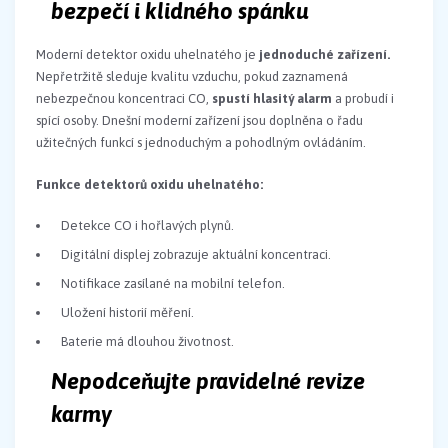
bezpečí i klidného spánku
Moderní detektor oxidu uhelnatého je
jednoduché zařízení.
Nepřetržitě sleduje kvalitu vzduchu, pokud zaznamená
nebezpečnou koncentraci CO,
spustí hlasitý alarm
a probudí i
spící osoby. Dnešní moderní zařízení jsou doplněna o řadu
užitečných funkcí s jednoduchým a pohodlným ovládáním.
Funkce detektorů oxidu uhelnatého:
Detekce CO i hořlavých plynů.
Digitální displej zobrazuje aktuální koncentraci.
Notifikace zasílané na mobilní telefon.
Uložení historií měření.
Baterie má dlouhou životnost.
Nepodceňujte pravidelné revize
karmy