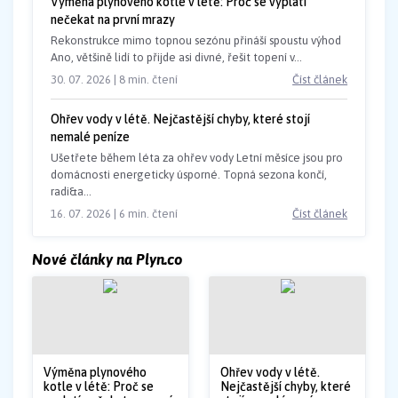
Výměna plynového kotle v létě: Proč se vyplatí
nečekat na první mrazy
Rekonstrukce mimo topnou sezónu přináší spoustu výhod
Ano, většině lidí to přijde asi divné, řešit topení v...
30. 07. 2026 | 8 min. čtení
Číst článek
Ohřev vody v létě. Nejčastější chyby, které stojí
nemalé peníze
Ušetřete během léta za ohřev vody Letní měsíce jsou pro
domácnosti energeticky úsporné. Topná sezona končí,
radi&a...
16. 07. 2026 | 6 min. čtení
Číst článek
Nové články na Plyn.co
Výměna plynového
Ohřev vody v létě.
kotle v létě: Proč se
Nejčastější chyby, které