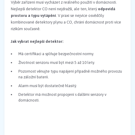
Výběr zařízení musí vycházet z reálného použití v domácnosti.
Nejlepší detektor CO není nejdražší, ale ten, který
odpovídá
prostoru a typu vytápění
. V praxi se nejvíce osvědčily
kombinované detektory plynu a CO, chrání domácnost proti více
rizikům současně.
Jak vybrat nejlepší detektor:
Má certifikaci a splňuje bezpečnostní normy.
Životnost senzoru musí být mezi 5 až 10 lety.
Pozornost věnujte typu napájení případně možného provozu
na záložní baterii.
Alarm musí být dostatečně hlasitý.
Detektor má možnost propojení s dalšími senzory v
domácnosti.