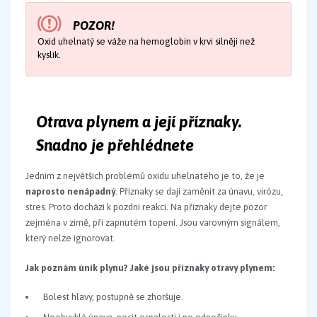
POZOR!
Oxid uhelnatý se váže na hemoglobin v krvi silněji než
kyslík.
Otrava plynem a její příznaky.
Snadno je přehlédnete
Jedním z největších problémů oxidu uhelnatého je to, že je
naprosto nenápadný
. Příznaky se dají zaměnit za únavu, virózu,
stres. Proto dochází k pozdní reakci. Na příznaky dejte pozor
zejména v zimě, při zapnutém topení. Jsou varovným signálem,
který nelze ignorovat.
Jak poznám únik plynu? Jaké jsou příznaky otravy plynem:
Bolest hlavy, postupně se zhoršuje.