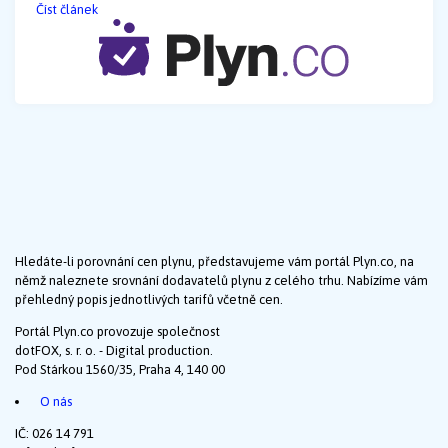
Číst článek
Hledáte-li porovnání cen plynu, představujeme vám portál Plyn.co, na
němž naleznete srovnání dodavatelů plynu z celého trhu. Nabízíme vám
přehledný popis jednotlivých tarifů včetně cen.
Portál Plyn.co provozuje společnost
dotFOX, s. r. o. - Digital production.
Pod Stárkou 1560/35, Praha 4, 140 00
O nás
IČ: 026 14 791