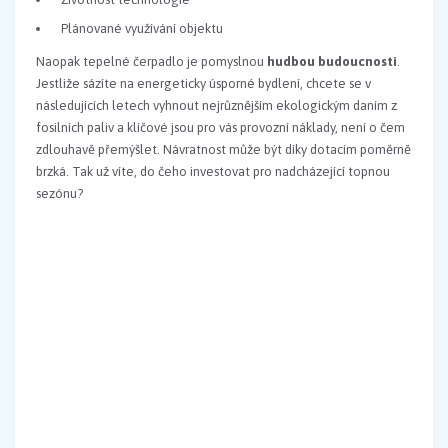
Plánované využívání objektu
Naopak tepelné čerpadlo je pomyslnou
hudbou budoucnosti
.
Jestliže sázíte na energeticky úsporné bydlení, chcete se v
následujících letech vyhnout nejrůznějším ekologickým daním z
fosilních paliv a klíčové jsou pro vás provozní náklady, není o čem
zdlouhavě přemýšlet. Návratnost může být díky dotacím poměrně
brzká. Tak už víte, do čeho investovat pro nadcházející topnou
sezónu?