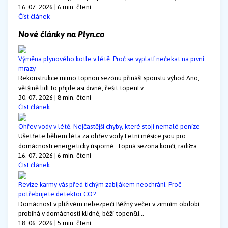
16. 07. 2026 | 6 min. čtení
Číst článek
Nové články na Plyn.co
Výměna plynového kotle v létě: Proč se vyplatí nečekat na první
mrazy
Rekonstrukce mimo topnou sezónu přináší spoustu výhod Ano,
většině lidí to přijde asi divné, řešit topení v...
30. 07. 2026 | 8 min. čtení
Číst článek
Ohřev vody v létě. Nejčastější chyby, které stojí nemalé peníze
Ušetřete během léta za ohřev vody Letní měsíce jsou pro
domácnosti energeticky úsporné. Topná sezona končí, radi&a...
16. 07. 2026 | 6 min. čtení
Číst článek
Revize karmy vás před tichým zabijákem neochrání. Proč
potřebujete detektor CO?
Domácnost v plíživém nebezpečí Běžný večer v zimním období
probíhá v domácnosti klidně, běží topen&i...
18. 06. 2026 | 5 min. čtení