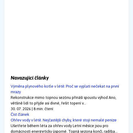
Navazující články
Výměna plynového kotle v létě: Proč se vyplatí nečekat na první
mrazy
Rekonstrukce mimo topnou sezónu přináší spoustu výhod Ano,
většině lidí to přijde asi divné, řešit topení v...
30. 07. 2026 | 8 min. čtení
Číst článek
Ohřev vody v létě. Nejčastější chyby, které stojí nemalé peníze
Ušetřete během léta za ohřev vody Letní měsíce jsou pro
domácnosti energeticky úsporné. Topná sezona končí, radi&a...