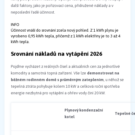
další faktory, jako je pořizovací cena, přidružené náklady a v
neposlední řadě účinnost.
INFO
Účinnost vnáší do srovnání zcela nový pohled. Z 1 kWh plynu je
vyrobeno 0,95 kWh tepla, přičemž z 1 kWh elektřiny je to 3 až 4
kWh tepla.
Srovnání nákladů na vytápění 2026
Pojďme vycházet z reálných čísel a aktuálních cen za jednotlivé
komodity a samotná topná zařízení. Vše lze
demonstrovat na
běžném rodinném domě s průměrným zateplením
, u něhož se
tepelná ztráta pohybuje kolem 10 kW a celková roční spotřeba
energie nezbytná pro vytápění a ohřev vody činí 20 kW.
Plynový kondenzační
Tepelné č
kotel