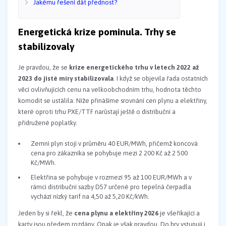
Jakému řešení dát přednost?
Energetická krize pominula. Trhy se
stabilizovaly
Je pravdou, že se
krize energetického trhu v letech 2022 až
2023 do jisté míry stabilizovala
. I když se objevila řada ostatních
věcí ovlivňujících cenu na velkoobchodním trhu, hodnota těchto
komodit se ustálila. Níže přinášíme srovnání cen plynu a elektřiny,
které oproti trhu PXE/TTF narůstají ještě o distribuční a
přidružené poplatky.
Zemní plyn stojí v průměru 40 EUR/MWh, přičemž koncová
cena pro zákazníka se pohybuje mezi 2 200 Kč až 2 500
Kč/MWh.
Elektřina se pohybuje v rozmezí 95 až 100 EUR/MWh a v
rámci distribuční sazby D57 určené pro tepelná čerpadla
vychází nízký tarif na 4,50 až 5,20 Kč/kWh.
Jeden by si řekl, že
cena plynu a elektřiny 2026
je všeříkající a
karty jsou předem rozdány. Opak je však pravdou. Do hry vstupují i