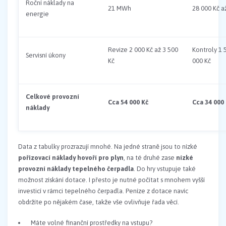
Roční náklady na
21 MWh
28 000 Kč a
energie
Revize 2 000 Kč až 3 500
Kontroly 1 
Servisní úkony
Kč
000 Kč
Celkové provozní
Cca 54 000 Kč
Cca 34 000
náklady
Data z tabulky prozrazují mnohé. Na jedné straně jsou to nízké
pořizovací náklady hovoří pro plyn
, na té druhé zase
nízké
provozní náklady tepelného čerpadla
. Do hry vstupuje také
možnost získání dotace. I přesto je nutné počítat s mnohem vyšší
investicí v rámci tepelného čerpadla. Peníze z dotace navíc
obdržíte po nějakém čase, takže vše ovlivňuje řada věcí.
Máte volné finanční prostředky na vstupu?