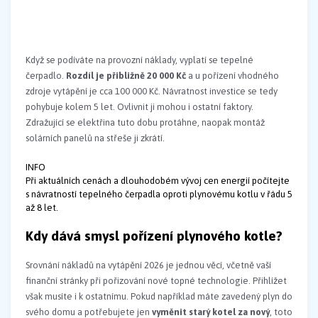
Když se podíváte na provozní náklady, vyplatí se tepelné
čerpadlo.
Rozdíl je přibližně 20 000 Kč
a u pořízení vhodného
zdroje vytápění je cca 100 000 Kč. Návratnost investice se tedy
pohybuje kolem 5 let. Ovlivnit ji mohou i ostatní faktory.
Zdražující se elektřina tuto dobu protáhne, naopak montáž
solárních panelů na střeše ji zkrátí.
INFO
Při aktuálních cenách a dlouhodobém vývoj cen energií počítejte
s návratností tepelného čerpadla oproti plynovému kotlu v řádu 5
až 8 let.
Kdy dává smysl pořízení plynového kotle?
Srovnání nákladů na vytápění 2026 je jednou věcí, včetně vaší
finanční stránky při pořizování nové topné technologie. Přihlížet
však musíte i k ostatnímu. Pokud například máte zavedený plyn do
svého domu a potřebujete jen
vyměnit starý kotel za nový
, toto