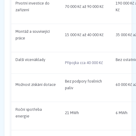
Prvotní investice do
190 000 Kč 
70 000 Kč až 90 000 Kč
zařízení
Kč
Montáž a související
15 000 Kč až 40 000 Kč
35 000 Kč a
práce
Další vícenáklady
Bez ostatníc
Přípojka cca 40 000 Kč
Bez podpory fosilních
Možnost získání dotace
60 000 Kč a
paliv
Roční spotřeba
21 MWh
6 MWh
energie