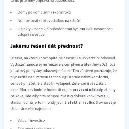
to do jisté míry příprava na budoucnost.
Domy po kompletní rekonstrukci
Nemovitosti s fotovoltaikou na střeše
Objekty určené k dlouhodobému bydlení kvůli návratnosti
vstupní investice
Jakému řešení dát přednost?
Otázka, na kterou pochopitelně neexistuje univerzální odpověď.
Vycházet samozřejmě můžete z cen plynu a elektřiny 2026, což
je takový pomyslný odrazový můstek. Ten zároveň prozrazuje, že
plyn určitě není mrtvou technologií a stále nabízí komfortní,
cenově přijatelné a stabilní vytápění. Zelenou u vás získá v
okamžiku, kdy budete hodnotit nejen
provozní náklady
, ale i ty
celkové, kde díky nižší vstupní investici dokáže konkurovat. U
starších domů je to mnohdy jediná
efektivní volba
. Srovnávat je
třeba více věcí najednou.
Vstupní investice
Životnost technologie