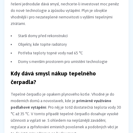
řešení jednoduše dává smysl, nechcete-li investovat moc peněz
do nové technologie a způsobu vytápění. Plyn je obvykle
vhodnější i pro nezateplené nemovitosti s vyššími tepelnými
ztrátami.
Starší domy před rekonstrukcí
Objekty, kde topíte radiátory
Potřeba teploty topné vody nad 65 °C
Domy s menším prostorem pro umístění technologie
Kdy dává smysl nákup tepelného
čerpadla?
Tepelné čerpadlo je opakem plynového kotle. Vhodné je do
moderních domů a novostaveb, kde je
primárně využíváno
podlahové vytápění
. Pro něj je totiž dostatečná teplota vody 30
°C až 35 °C. V tomto případě tepelné čerpadlo dosahuje vysoké
účinnosti a vyplatí se. S ohledem na nejrůznější zavádění,
regulace a zpřísňování emisních povolenek a podobných věcí je