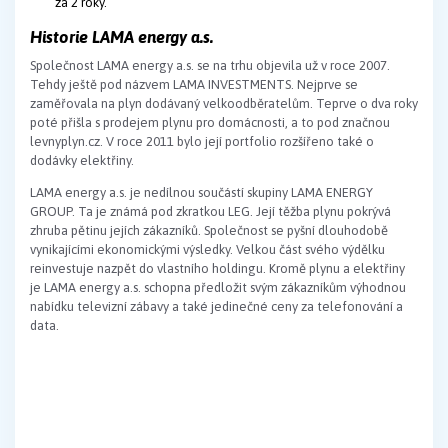
za 2 roky.
Historie LAMA energy a.s.
Společnost LAMA energy a.s. se na trhu objevila už v roce 2007.
Tehdy ještě pod názvem LAMA INVESTMENTS. Nejprve se
zaměřovala na plyn dodávaný velkoodběratelům. Teprve o dva roky
poté přišla s prodejem plynu pro domácnosti, a to pod značnou
levnyplyn.cz. V roce 2011 bylo její portfolio rozšířeno také o
dodávky elektřiny.
LAMA energy a.s. je nedílnou součástí skupiny LAMA ENERGY
GROUP. Ta je známá pod zkratkou LEG. Její těžba plynu pokrývá
zhruba pětinu jejích zákazníků. Společnost se pyšní dlouhodobě
vynikajícími ekonomickými výsledky. Velkou část svého výdělku
reinvestuje nazpět do vlastního holdingu. Kromě plynu a elektřiny
je LAMA energy a.s. schopna předložit svým zákazníkům výhodnou
nabídku televizní zábavy a také jedinečné ceny za telefonování a
data.