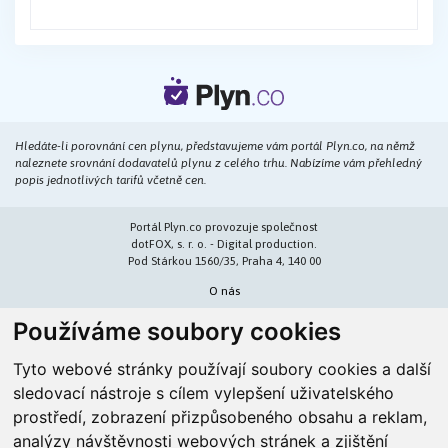
Hledáte-li porovnání cen plynu, představujeme vám portál Plyn.co, na němž
naleznete srovnání dodavatelů plynu z celého trhu. Nabízíme vám přehledný
popis jednotlivých tarifů včetně cen.
Portál Plyn.co provozuje společnost
dotFOX, s. r. o. - Digital production.
Pod Stárkou 1560/35, Praha 4, 140 00
O nás
Používáme soubory cookies
IČ: 026 14 791
DIČ: CZ 026 14 791
info@dotfox.cz
+420 605 149 693
Tyto webové stránky používají soubory cookies a další
sledovací nástroje s cílem vylepšení uživatelského
prostředí, zobrazení přizpůsobeného obsahu a reklam,
analýzy návštěvnosti webových stránek a zjištění