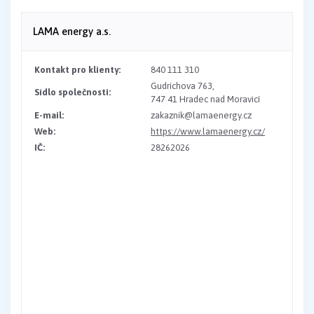
LAMA energy a.s.
Kontakt pro klienty:
840 111 310
Gudrichova 763,
Sídlo společnosti:
747 41 Hradec nad Moravicí
E-mail:
zakaznik@lamaenergy.cz
Web:
https://www.lamaenergy.cz/
IČ:
28262026