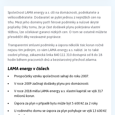
Společnost LAMA energy a.s. cílí na domácnosti, podnikatele a
velkoodběratele. Dodavatel se pyšní jednou z nejnižších cen na
trhu. Mezi jeho domény patří férové podmínky a nulové skryté
poplatky. Díky tomu, že je část dodávek plynu pokrývána vlastní
těžbou, lze očekávat garanci nízkých cen. O tom se ostatně můžete
přesvědčit díky nezávazné poptávce.
Transparentní smluvní podmínky a úspora několik tisíc korun ročně
nejsou tím jediným, co vám LAMA energy a.s. nabízí. Je to také
osobní přístup, zákaznická linka 840 111 310 dostupná od 8 do 18
hodin během pracovních dnů a bezstarostný přechod zdarma.
LAMA energy v číslech
Prvopočátky vzniku společnosti sahají do roku 2007.
V roce 2009 začínají dodávky plynu pro domácnosti.
V roce 2018 měla LAMA energy a.s. vlastní kapitál ve výši 317
milionů korun.
Úspora za plyn v případě bytu může být 5 600 Kč za 2 roky.
U rodinného domu se úspora za plyn pohybuje ve výši 13 600 Kč