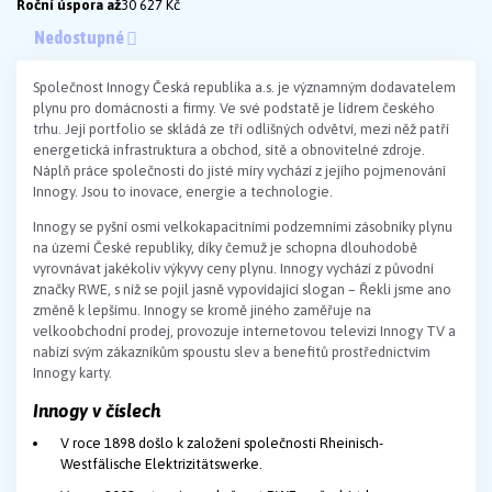
Roční úspora až
30 627 Kč
Nedostupné
Společnost Innogy Česká republika a.s. je významným dodavatelem
plynu pro domácnosti a firmy. Ve své podstatě je lídrem českého
trhu. Její portfolio se skládá ze tří odlišných odvětví, mezi něž patří
energetická infrastruktura a obchod, sítě a obnovitelné zdroje.
Náplň práce společnosti do jisté míry vychází z jejího pojmenování
Innogy. Jsou to inovace, energie a technologie.
Innogy se pyšní osmi velkokapacitními podzemními zásobníky plynu
na území České republiky, díky čemuž je schopna dlouhodobě
vyrovnávat jakékoliv výkyvy ceny plynu. Innogy vychází z původní
značky RWE, s níž se pojil jasně vypovídající slogan – Řekli jsme ano
změně k lepšímu. Innogy se kromě jiného zaměřuje na
velkoobchodní prodej, provozuje internetovou televizi Innogy TV a
nabízí svým zákazníkům spoustu slev a benefitů prostřednictvím
Innogy karty.
Innogy v číslech
V roce 1898 došlo k založení společnosti Rheinisch-
Westfälische Elektrizitätswerke.