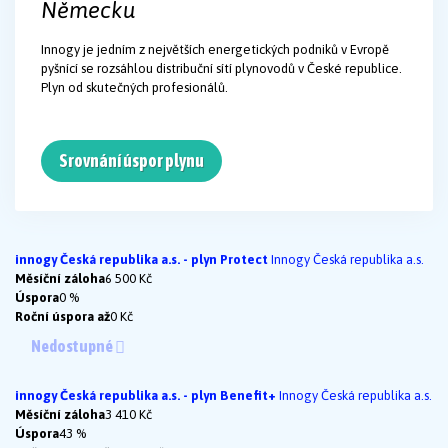
Německu
Innogy je jedním z největších energetických podniků v Evropě
pyšnící se rozsáhlou distribuční sítí plynovodů v České republice.
Plyn od skutečných profesionálů.
Srovnání úspor plynu
innogy Česká republika a.s. - plyn Protect
Innogy Česká republika a.s.
Měsíční záloha
6 500 Kč
Úspora
0 %
Roční úspora až
0 Kč
Nedostupné
innogy Česká republika a.s. - plyn Benefit+
Innogy Česká republika a.s.
Měsíční záloha
3 410 Kč
Úspora
43 %