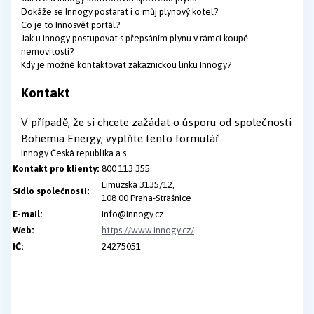
Dokáže se Innogy postarat i o můj plynový kotel?
Co je to Innosvět portál?
Jak u Innogy postupovat s přepsáním plynu v rámci koupě
nemovitosti?
Kdy je možné kontaktovat zákaznickou linku Innogy?
Kontakt
V případě, že si chcete zažádat o úsporu od společnosti
Bohemia Energy, vyplňte tento formulář.
Innogy Česká republika a.s.
Kontakt pro klienty:
800 113 355
Limuzská 3135/12,
Sídlo společnosti:
108 00 Praha-Strašnice
E-mail:
info@innogy.cz
Web:
https://www.innogy.cz/
IČ:
24275051