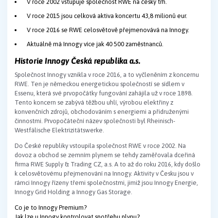
V roce 2002 vstupuje společnost RWE na český trh.
V roce 2015 jsou celková aktiva koncertu 43,8 milionů eur.
V roce 2016 se RWE celosvětově přejmenovává na Innogy.
Aktuálně má Innogy více jak 40 500 zaměstnanců.
Historie Innogy Česká republika a.s.
Společnost Innogy vznikla v roce 2016, a to vyčleněním z koncernu
RWE. Ten je německou energetickou společností se sídlem v
Essenu, která své prvopočátky fungování zahájila už v roce 1898.
Tento koncern se zabývá těžbou uhlí, výrobou elektřiny z
konvenčních zdrojů, obchodováním s energiemi a přidruženými
činnostmi. Prvopočáteční název společnosti byl Rheinisch-
Westfälische Elektrizitätswerke.
Do České republiky vstoupila společnost RWE v roce 2002. Na
dovoz a obchod se zemním plynem se tehdy zaměřovala dceřiná
firma RWE Supply & Trading CZ, a.s. A to až do roku 2016, kdy došlo
k celosvětovému přejmenování na Innogy. Aktivity v Česku jsou v
rámci Innogy řízeny třemi společnostmi, jimiž jsou Innogy Energie,
Innogy Grid Holding a Innogy Gas Storage.
Co je to Innogy Premium?
Jak lze u Innogy kontrolovat spotřebu plynu?