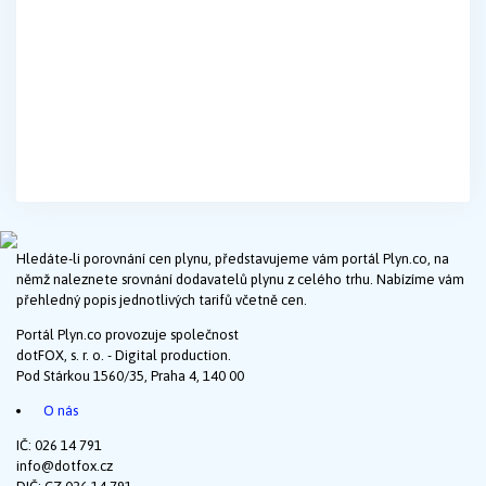
Hledáte-li porovnání cen plynu, představujeme vám portál Plyn.co, na
němž naleznete srovnání dodavatelů plynu z celého trhu. Nabízíme vám
přehledný popis jednotlivých tarifů včetně cen.
Portál Plyn.co provozuje společnost
dotFOX, s. r. o. - Digital production.
Pod Stárkou 1560/35, Praha 4, 140 00
O nás
IČ: 026 14 791
info@dotfox.cz