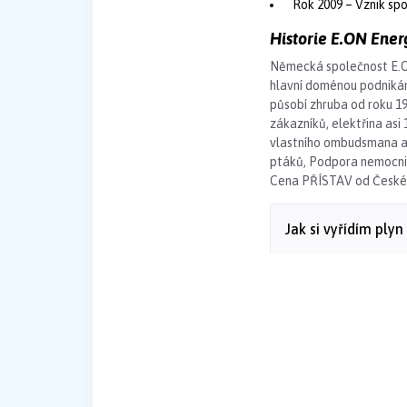
Rok 2009 – Vznik spo
Historie E.ON Energ
Německá společnost E.ON
hlavní doménou podnikání
působí zhruba od roku 199
zákazníků, elektřina asi
vlastního ombudsmana a p
ptáků, Podpora nemocnic
Cena PŘÍSTAV od České 
Jak si vyřídím ply