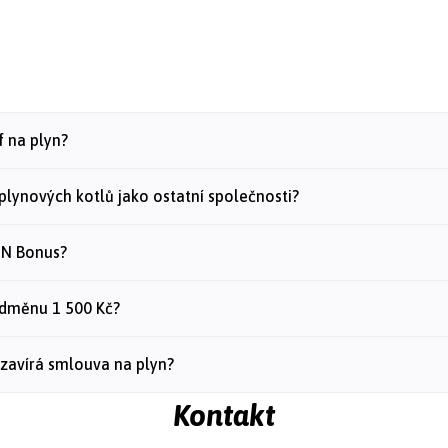
if na plyn?
 plynových kotlů jako ostatní společnosti?
ON Bonus?
odměnu 1 500 Kč?
uzavírá smlouva na plyn?
Kontakt