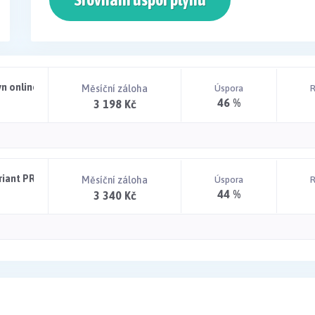
yn online PRO na 1 rok 4/23
Měsíční záloha
Úspora
R
46 %
3 198 Kč
ariant PRO 12 Duben 2023
Měsíční záloha
Úspora
R
44 %
3 340 Kč