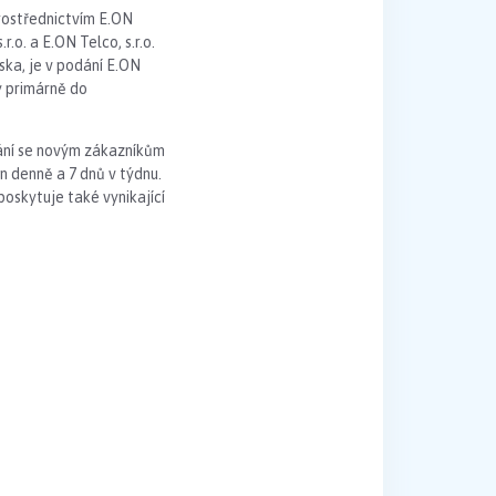
prostřednictvím E.ON
r.o. a E.ON Telco, s.r.o.
ska, je v podání E.ON
y primárně do
nání se novým zákazníkům
 denně a 7 dnů v týdnu.
poskytuje také vynikající