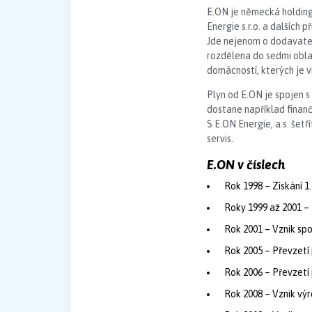
E.ON je německá holding
Energie s.r.o. a dalších p
Jde nejenom o dodavatele
rozdělena do sedmi oblas
domácností, kterých je víc
Plyn od E.ON je spojen s
dostane například finan
S E.ON Energie, a.s. šet
servis.
E.ON v číslech
Rok 1998 – Získání 1.
Roky 1999 až 2001 – 
Rok 2001 – Vznik sp
Rok 2005 – Převzetí 
Rok 2006 – Převzetí 
Rok 2008 – Vznik výr