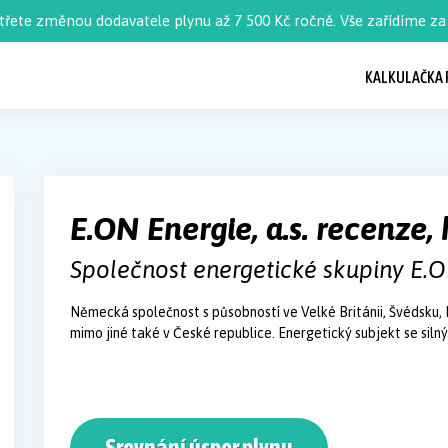
třete změnou dodavatele plynu až 7 500 Kč ročně. Vše zařídíme za 
KALKULAČKA 
E.ON Energie, a.s. recenze
Společnost energetické skupiny E.
Německá společnost s působností ve Velké Británii, Švédsku, 
mimo jiné také v České republice. Energetický subjekt se sil
Srovnání úspor plynu