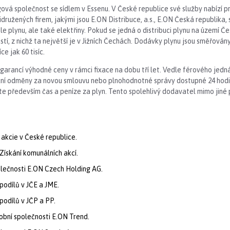
ová společnost se sídlem v Essenu. V České republice své služby nabízí 
řidružených firem, jakými jsou E.ON Distribuce, a.s., E.ON Česká republika, s.
 plynu, ale také elektřiny. Pokud se jedná o distribuci plynu na území Če
tí, z nichž ta největší je v Jižních Čechách. Dodávky plynu jsou směřován
e jak 60 tisíc.
 garancí výhodné ceny v rámci fixace na dobu tří let. Vedle férového jed
ční odměny za novou smlouvu nebo plnohodnotné správy dostupné 24 hodin
říte především čas a peníze za plyn. Tento spolehlivý dodavatel mimo jiné 
 akcie v České republice.
Získání komunálních akcí.
olečnosti E.ON Czech Holding AG.
podílů v JČE a JME.
podílů v JČP a PP.
obní společnosti E.ON Trend.