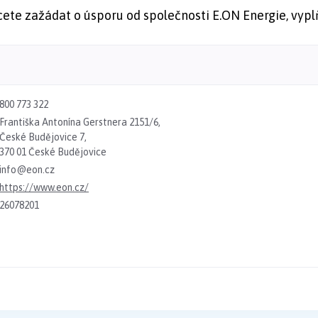
hcete zažádat o úsporu od společnosti E.ON Energie, vypl
800 773 322
Františka Antonína Gerstnera 2151/6,
České Budějovice 7,
370 01 České Budějovice
info@eon.cz
https://www.eon.cz/
26078201