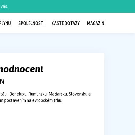
vás.
PLYNU
SPOLEČNOSTI
ČASTÉ DOTAZY
MAGAZÍN
, hodnocení
ON
Itálii, Beneluxu, Rumunsku, Maďarsku, Slovensku a
ným postavením na evropském trhu.