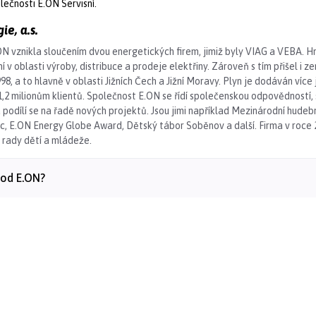
lečnosti E.ON Servisní.
ie, a.s.
 vznikla sloučením dvou energetických firem, jimiž byly VIAG a VEBA. 
 v oblasti výroby, distribuce a prodeje elektřiny. Zároveň s tím přišel i z
8, a to hlavně v oblasti Jižních Čech a Jižní Moravy. Plyn je dodáván více 
 1,2 milionům klientů. Společnost E.ON se řídí společenskou odpovědností,
odílí se na řadě nových projektů. Jsou jimi například Mezinárodní hudebn
, E.ON Energy Globe Award, Dětský tábor Soběnov a další. Firma v roce 
rady dětí a mládeže.
n od E.ON?