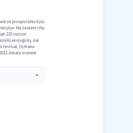
Hned od prvopočátku bylo
emní plyn. Na českém trhu
jak 220 tisícům
 smýšlí ekologicky, má
í festival, Ochrana
2011 získala ocenění