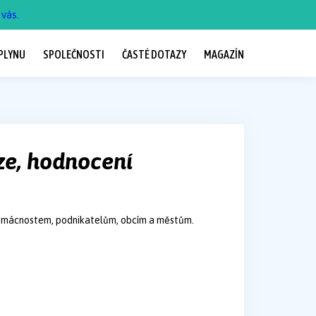
vás.
PLYNU
SPOLEČNOSTI
ČASTÉ DOTAZY
MAGAZÍN
ze, hodnocení
 domácnostem, podnikatelům, obcím a městům.