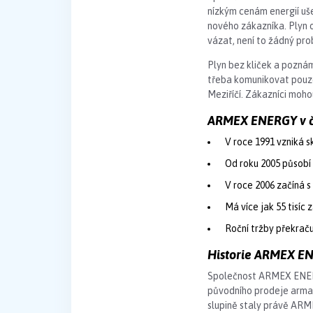
nízkým cenám energií uš
nového zákazníka. Plyn 
vázat, není to žádný p
Plyn bez kliček a pozná
třeba komunikovat pouze
Meziříčí. Zákazníci moho
ARMEX ENERGY v č
V roce 1991 vzniká 
Od roku 2005 působí 
V roce 2006 začíná s 
Má více jak 55 tisíc
Roční tržby překračuj
Historie ARMEX EN
Společnost ARMEX ENERGY
původního prodeje armat
slupině staly právě ARME