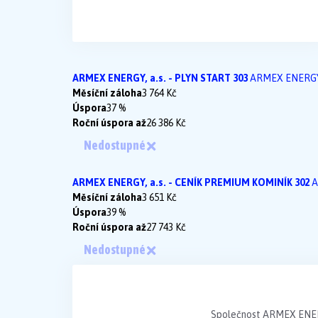
ARMEX ENERGY, a.s. - PLYN START 303
ARMEX ENERGY,
Měsíční záloha
3 764 Kč
Úspora
37 %
Roční úspora až
26 386 Kč
Nedostupné
ARMEX ENERGY, a.s. - CENÍK PREMIUM KOMINÍK 302
A
Měsíční záloha
3 651 Kč
Úspora
39 %
Roční úspora až
27 743 Kč
Nedostupné
Společnost ARMEX ENERGY