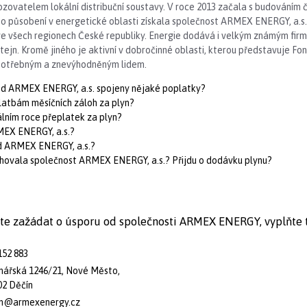
ozovatelem lokální distribuční soustavy. V roce 2013 začala s budováním 
o působení v energetické oblasti získala společnost ARMEX ENERGY, a.s. v
e všech regionech České republiky. Energie dodává i velkým známým firm
ejn. Kromě jiného je aktivní v dobročinné oblasti, kterou představuje F
 potřebným a znevýhodněným lidem.
 od ARMEX ENERGY, a.s. spojeny nějaké poplatky?
platbám měsíčních záloh za plyn?
álním roce přeplatek za plyn?
RMEX ENERGY, a.s.?
od ARMEX ENERGY, a.s.?
hovala společnost ARMEX ENERGY, a.s.? Přijdu o dodávku plynu?
cete zažádat o úsporu od společnosti ARMEX ENERGY, vyplňte 
152 883
nářská 1246/21, Nové Město,
02 Děčín
in@armexenergy.cz