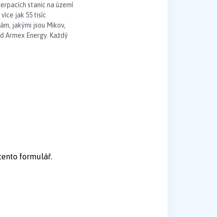
čerpacích stanic na území
íce jak 55 tisíc
ám, jakými jsou Mikov,
ond Armex Energy. Každý
tento formulář.