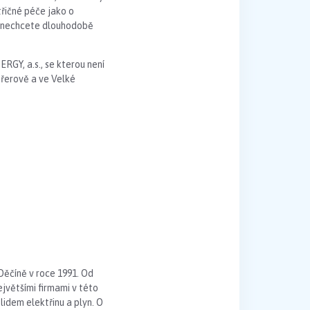
řičné péče jako o
i nechcete dlouhodobě
GY, a.s., se kterou není
řerově a ve Velké
Děčíně v roce 1991. Od
většími firmami v této
lidem elektřinu a plyn. O