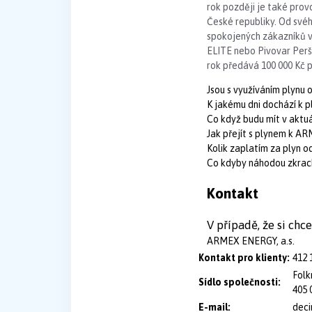
rok později je také prov
České republiky. Od svéh
spokojených zákazníků v
ELITE nebo Pivovar Peršt
rok předává 100 000 Kč
Jsou s využíváním plynu
K jakému dni dochází k 
Co když budu mít v aktu
Jak přejít s plynem k A
Kolik zaplatím za plyn 
Co kdyby náhodou zkrac
Kontakt
V případě, že si ch
ARMEX ENERGY, a.s.
Kontakt pro klienty:
412 
Folk
Sídlo společnosti:
405 
E-mail:
dec