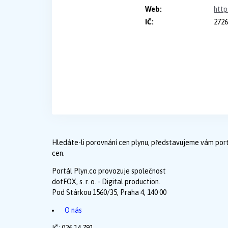
Web:
http
IČ:
2726
Hledáte-li porovnání cen plynu, představujeme vám port
cen.
Portál Plyn.co provozuje společnost
dotFOX, s. r. o. - Digital production.
Pod Stárkou 1560/35, Praha 4, 140 00
O nás