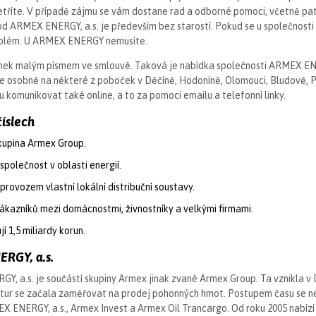
etříte. V případě zájmu se vám dostane rad a odborné pomoci, včetně pat
od ARMEX ENERGY, a.s. je především bez starostí. Pokud se u společnost
roblém. U ARMEX ENERGY nemusíte.
mek malým písmem ve smlouvě. Taková je nabídka společnosti ARMEX ENER
 osobně na některé z poboček v Děčíně, Hodoníně, Olomouci, Bludově, P
u komunikovat také online, a to za pomoci emailu a telefonní linky.
íslech
skupina Armex Group.
společnost v oblasti energií.
provozem vlastní lokální distribuční soustavy.
 zákazníků mezi domácnostmi, živnostníky a velkými firmami.
í 1,5 miliardy korun.
ERGY, a.s.
, a.s. je součástí skupiny Armex jinak zvané Armex Group. Ta vznikla v 
ur se začala zaměřovat na prodej pohonných hmot. Postupem času se nej
X ENERGY, a.s., Armex Invest a Armex Oil Trancargo. Od roku 2005 nabízí 