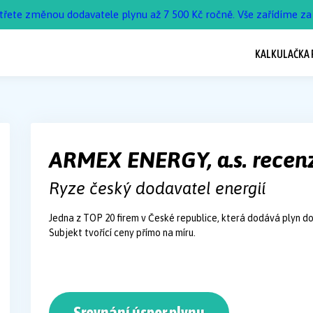
třete změnou dodavatele plynu až 7 500 Kč ročně. Vše zařídíme za 
KALKULAČKA 
ARMEX ENERGY, a.s. recen
Ryze český dodavatel energií
Jedna z TOP 20 firem v České republice, která dodává plyn
Subjekt tvořící ceny přímo na míru.
Srovnání úspor plynu