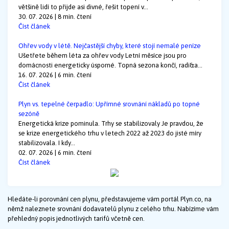
většině lidí to přijde asi divné, řešit topení v...
30. 07. 2026 | 8 min. čtení
Číst článek
Ohřev vody v létě. Nejčastější chyby, které stojí nemalé peníze
Ušetřete během léta za ohřev vody Letní měsíce jsou pro
domácnosti energeticky úsporné. Topná sezona končí, radi&a...
16. 07. 2026 | 6 min. čtení
Číst článek
Plyn vs. tepelné čerpadlo: Upřímné srovnání nákladů po topné
sezóně
Energetická krize pominula. Trhy se stabilizovaly Je pravdou, že
se krize energetického trhu v letech 2022 až 2023 do jisté míry
stabilizovala. I kdy...
02. 07. 2026 | 6 min. čtení
Číst článek
Hledáte-li porovnání cen plynu, představujeme vám portál Plyn.co, na
němž naleznete srovnání dodavatelů plynu z celého trhu. Nabízíme vám
přehledný popis jednotlivých tarifů včetně cen.