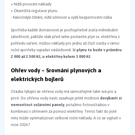
+ Nižší provozní náklady
+ Okamžitá regulace plynu
- Náročnější čištění, nižší účinnost a vyšší bezpečnostní rizika
Spotřeba každé domácnosti je pochopitelně zcela individuální
záležitostí, pakliže však před sebe postavíte plyn vs. elektřina z
pohledu vaření, můžou náklady pro jednu až čtyři osoby v rámci
roční spotřeby vypadat následovně.
U plynu to bude v průměru
2 000 až 2 500 Kč, u elektřiny kolem 3 000 Kč
.
Ohřev vody – Srovnání plynových a
elektrických bojlerů
Otázka týkající se ohřevu vody má samozřejmě také svá pro a
proti. Do ohřevu vody navíc zasahuje ještě možnost
dovybavit si
nemovitost solárními panely
, potažmo fotovoltaikou v
kombinaci s ohřevem za pomoci elektřiny. Tento fakt do jisté
míry může optimalizovat celkové roční náklady. A co se vyplatí v
roce 2026?