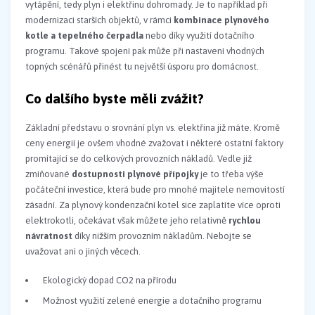
vytápění, tedy plyn i elektřinu dohromady. Je to například při
modernizaci starších objektů, v rámci
kombinace plynového
kotle a tepelného čerpadla
nebo díky využití dotačního
programu. Takové spojení pak může při nastavení vhodných
topných scénářů přinést tu největší úsporu pro domácnost.
Co dalšího byste měli zvážit?
Základní představu o srovnání plyn vs. elektřina již máte. Kromě
ceny energií je ovšem vhodné zvažovat i některé ostatní faktory
promítající se do celkových provozních nákladů. Vedle již
zmiňované
dostupnosti plynové přípojky
je to třeba výše
počáteční investice, která bude pro mnohé majitele nemovitostí
zásadní. Za plynový kondenzační kotel sice zaplatíte více oproti
elektrokotli, očekávat však můžete jeho relativně
rychlou
návratnost
díky nižším provozním nákladům. Nebojte se
uvažovat ani o jiných věcech.
Ekologický dopad CO2 na přírodu
Možnost využití zelené energie a dotačního programu