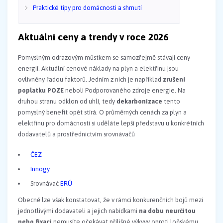
Praktické tipy pro domácnosti a shrnutí
Aktuální ceny a trendy v roce 2026
Pomyslným odrazovým můstkem se samozřejmě stávají ceny
energií. Aktuální cenové náklady na plyn a elektřinu jsou
ovlivněny řadou faktorů. Jedním z nich je například
zrušení
poplatku POZE
neboli Podporovaného zdroje energie. Na
druhou stranu odklon od uhlí, tedy
dekarbonizace
tento
pomyslný benefit opět stírá. O průměrných cenách za plyn a
elektřinu pro domácnosti si uděláte lepší představu u konkrétních
dodavatelů a prostřednictvím srovnávačů
ČEZ
Innogy
Srovnávač
ERÚ
Obecně lze však konstatovat, že v rámci konkurenčních bojů mezi
jednotlivými dodavateli a jejich nabídkami
na dobu neurčitou
nebo fixaci
nemusíte očekávat přílišné výkyvy oproti loňskému