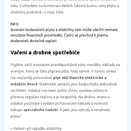
roku. S ohledem na kombinaci dalších faktorů budou ceny plynu a
elektřiny podobné i v roce 2026.
INFO
Srovnání dodavatelů plynu a elektřiny vám může ušetřit nemalé
množství finančních prostředků. Často se přechod k jinému
dodavateli skutečně vyplatí.
Vaření a drobné spotřebiče
Pojďme začít srovnáním pravděpodobně toho menšího nákladu na
energie, který se týká přípravy jídla, tedy vaření. V tomto směru
lze nejčastěji porovnávat
plyn vůči klasické elektrické a
indukční desce
. Elektrické varianty jsou bezpochyby jednodušší
na čištění, indukce má navíc rychlý ohřev, vysokou účinnost,
přesnou regulaci teploty a je bezpečná. Na druhou stranu u
indukce počítejte s vyššími pořizovacími náklady a nutností
nákupu
speciálního nádobí
. A jaké jsou výhody a nevýhody
plynu?
+ Vaření i při výpadku elektřiny