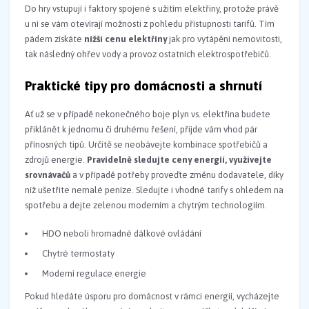
Do hry vstupují i faktory spojené s užitím elektřiny, protože právě
u ní se vám otevírají možnosti z pohledu přístupnosti tarifů. Tím
pádem získáte
nižší cenu elektřiny
jak pro vytápění nemovitosti,
tak následný ohřev vody a provoz ostatních elektrospotřebičů.
Praktické tipy pro domácnosti a shrnutí
Ať už se v případě nekonečného boje plyn vs. elektřina budete
přiklánět k jednomu či druhému řešení, přijde vám vhod pár
přínosných tipů. Určitě se neobávejte kombinace spotřebičů a
zdrojů energie.
Pravidelně sledujte ceny energií, využívejte
srovnávačů
a v případě potřeby proveďte změnu dodavatele, díky
níž ušetříte nemalé peníze. Sledujte i vhodné tarify s ohledem na
spotřebu a dejte zelenou moderním a chytrým technologiím.
HDO neboli hromadné dálkové ovládání
Chytré termostaty
Moderní regulace energie
Pokud hledáte úsporu pro domácnost v rámci energií, vycházejte