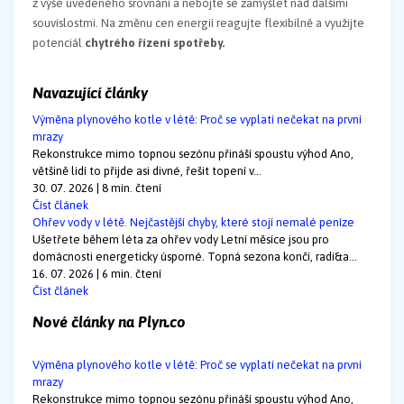
z výše uvedeného srovnání a nebojte se zamýšlet nad dalšími
souvislostmi. Na změnu cen energií reagujte flexibilně a využijte
potenciál
chytrého řízení spotřeby.
Navazující články
Výměna plynového kotle v létě: Proč se vyplatí nečekat na první
mrazy
Rekonstrukce mimo topnou sezónu přináší spoustu výhod Ano,
většině lidí to přijde asi divné, řešit topení v...
30. 07. 2026 | 8 min. čtení
Číst článek
Ohřev vody v létě. Nejčastější chyby, které stojí nemalé peníze
Ušetřete během léta za ohřev vody Letní měsíce jsou pro
domácnosti energeticky úsporné. Topná sezona končí, radi&a...
16. 07. 2026 | 6 min. čtení
Číst článek
Nové články na Plyn.co
Výměna plynového kotle v létě: Proč se vyplatí nečekat na první
mrazy
Rekonstrukce mimo topnou sezónu přináší spoustu výhod Ano,