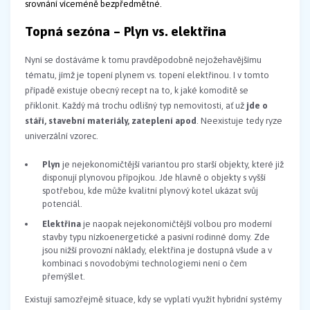
srovnání víceméně bezpředmětné.
Topná sezóna – Plyn vs. elektřina
Nyní se dostáváme k tomu pravděpodobně nejožehavějšímu
tématu, jímž je topení plynem vs. topení elektřinou. I v tomto
případě existuje obecný recept na to, k jaké komoditě se
přiklonit. Každý má trochu odlišný typ nemovitosti, ať už
jde o
stáří, stavební materiály, zateplení apod
. Neexistuje tedy ryze
univerzální vzorec.
Plyn
je nejekonomičtější variantou pro starší objekty, které již
disponují plynovou přípojkou. Jde hlavně o objekty s vyšší
spotřebou, kde může kvalitní plynový kotel ukázat svůj
potenciál.
Elektřina
je naopak nejekonomičtější volbou pro moderní
stavby typu nízkoenergetické a pasivní rodinné domy. Zde
jsou nižší provozní náklady, elektřina je dostupná všude a v
kombinaci s novodobými technologiemi není o čem
přemýšlet.
Existují samozřejmě situace, kdy se vyplatí využít hybridní systémy