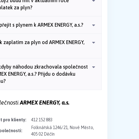
když budu mít v aktuálním roce
platek za plyn?
přejít s plynem k ARMEX ENERGY, a.s.?
ik zaplatím za plyn od ARMEX ENERGY,
kdyby náhodou zkrachovala společnost
EX ENERGY, a.s.? Přijdu o dodávku
nu?
lečnosti
ARMEX ENERGY, a.s.
 pro klienty:
412 152 883
Folknářská 1246/21, Nové Město,
polečnosti:
405 02 Děčín