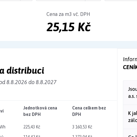
Cena za m3 vč. DPH
25,15 Kč
Infor
CENÍ
a distribuci
od 8.8.2026 do 8.8.2027
Jso
a.s.
Jednotková cena
Cena celkem bez
ví
K j
bez DPH
DPH
zál
MWh
225,43 Kč
3 160,53 Kč