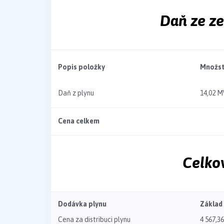
Daň ze z
Popis položky
Množst
Daň z plynu
14,02 
Cena celkem
Celko
Dodávka plynu
Základ
Cena za distribuci plynu
4 567,36