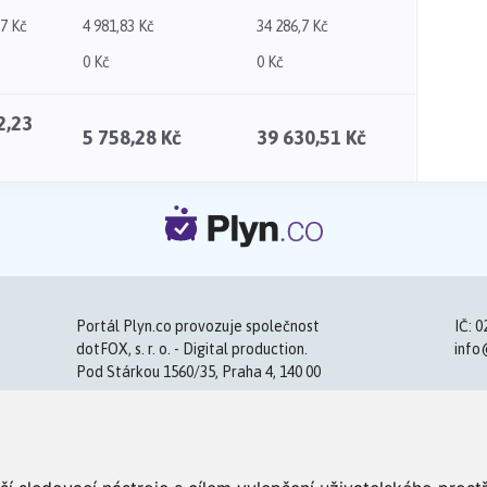
87 Kč
4 981,83 Kč
34 286,7 Kč
0 Kč
0 Kč
2,23
5 758,28 Kč
39 630,51 Kč
Portál Plyn.co provozuje společnost
IČ: 0
dotFOX, s. r. o. - Digital production.
info
Pod Stárkou 1560/35, Praha 4, 140 00
O nás