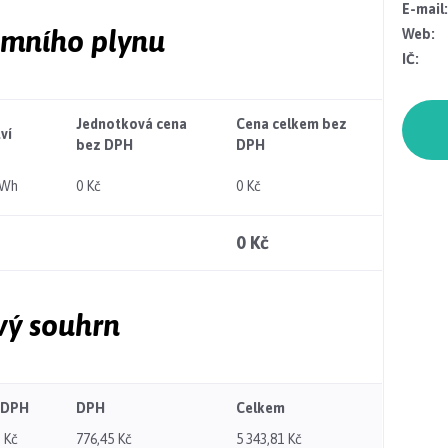
E-mail:
emního plynu
Web:
IČ:
Jednotková cena
Cena celkem bez
ví
bez DPH
DPH
MWh
0 Kč
0 Kč
0 Kč
vý souhrn
 DPH
DPH
Celkem
 Kč
776,45 Kč
5 343,81 Kč