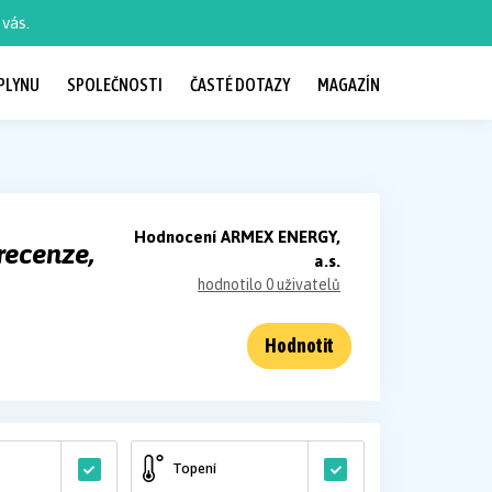
vás.
PLYNU
SPOLEČNOSTI
ČASTÉ DOTAZY
MAGAZÍN
Hodnocení ARMEX ENERGY,
recenze,
a.s.
hodnotilo 0 uživatelů
Hodnotit
Topení