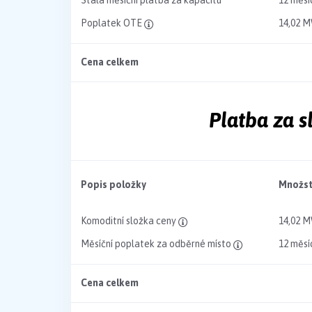
Stálá měsíční platba za kapacitu
12 měsí
Poplatek OTE
14,02 
Cena celkem
Platba za 
Popis položky
Množst
Komoditní složka ceny
14,02 
Měsíční poplatek za odběrné místo
12 měsí
Cena celkem