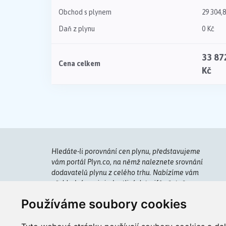
Obchod s plynem
29 304,
Daň z plynu
0 Kč
33 87
Cena celkem
Kč
Hledáte-li porovnání cen plynu, představujeme
vám portál Plyn.co, na němž naleznete srovnání
dodavatelů plynu z celého trhu. Nabízíme vám
přehledný popis jednotlivých tarifů včetně cen.
Používáme soubory cookies