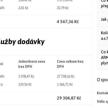
ců
114,42 Kč
1 373,04 Kč
Co 
pře
MWh
2,41 Kč
33,79 Kč
Jak 
4 567,36 Kč
Kol
a.s.?
služby dodávky
Co 
ARM
Jednotková cena
Cena celkem bez
ply
ví
bez DPH
DPH
MWh
1 978,47 Kč
27 738,16 Kč
O spo
ců
130,56 Kč
1 566,71 Kč
Kontakt
29 304,87 Kč
Sídlo s