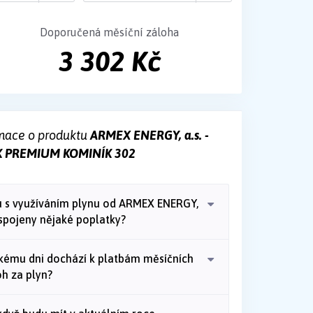
Doporučená měsíční záloha
3 302 Kč
mace o produktu
ARMEX ENERGY, a.s. -
K PREMIUM KOMINÍK 302
u s využíváním plynu od ARMEX ENERGY,
 spojeny nějaké poplatky?
akému dni dochází k platbám měsíčních
oh za plyn?