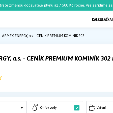
třete změnou dodavatele plynu až 7 500 Kč ročně. Vše zařídíme za 
KALKULAČKA 
ARMEX ENERGY, a.s. - CENÍK PREMIUM KOMINÍK 302
Y, a.s. - CENÍK PREMIUM KOMINÍK 302 
Ohřev vody
Vaření