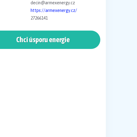
decin@armexenergy.cz
https://armexenergy.cz/
27266141
Chci úsporu energie