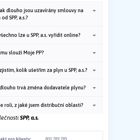
jak dlouho jsou uzavírány smlouvy na
 od SPP, a.s.?
šechno lze u SPP, a.s. vyřídit online?
emu slouží Moje PP?
zjistím, kolik ušetřím za plyn u SPP, a.s.?
 dlouho trvá změna dodavatele plynu?
e roli, z jaké jsem distribuční oblasti?
lečnosti
SPP, a.s.
akt pro klienty:
800 789 789