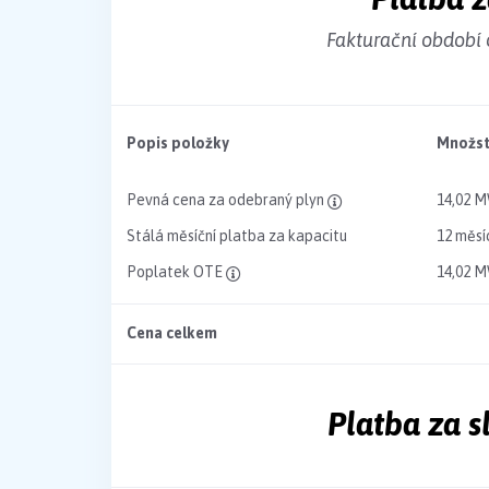
Fakturační období 
Popis položky
Množst
Pevná cena za odebraný plyn
14,02 
Stálá měsíční platba za kapacitu
12 měsí
Poplatek OTE
14,02 
Cena celkem
Platba za 