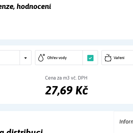
ecenze, hodnocení
Ohřev vody
Vaření
Cena za m3 vč. DPH
27,69 Kč
Infor
a distribuci