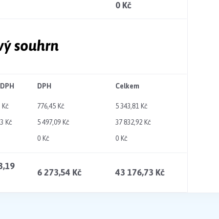
0 Kč
vý souhrn
 DPH
DPH
Celkem
 Kč
776,45 Kč
5 343,81 Kč
83 Kč
5 497,09 Kč
37 832,92 Kč
0 Kč
0 Kč
3,19
6 273,54 Kč
43 176,73 Kč