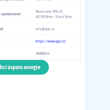
Nové sady 996/25,
o společnosti:
602 00 Brno - Staré Brno
il:
info@spp.cz
:
https://www.spp.cz/
28488016
hci úsporu energie