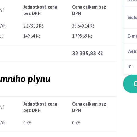
Jednotková cena
Cena celkem bez
ví
bez DPH
DPH
Sídl
MWh
2 178,33 Kč
30 540,14 Kč
ců
149,64 Kč
1 795,69 Kč
E-ma
Web
32 335,83 Kč
IČ:
emního plynu
C
Jednotková cena
Cena celkem bez
ví
bez DPH
DPH
MWh
0 Kč
0 Kč