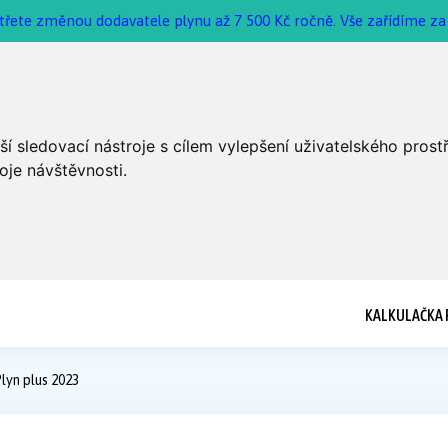
třete změnou dodavatele plynu až 7 500 Kč ročně. Vše zařídíme za 
í sledovací nástroje s cílem vylepšení uživatelského pros
oje návštěvnosti.
KALKULAČKA 
Plyn plus 2023