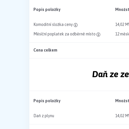
Popis položky
Množst
Komoditní složka ceny
14,02 
Měsíční poplatek za odběrné místo
12 měsí
Cena celkem
Daň ze z
Popis položky
Množst
Daň z plynu
14,02 