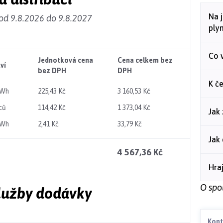
Na 
od 9.8.2026 do 9.8.2027
plyn
Co v
Jednotková cena
Cena celkem bez
ví
bez DPH
DPH
K č
MWh
225,43 Kč
3 160,53 Kč
ců
114,42 Kč
1 373,04 Kč
Jak 
MWh
2,41 Kč
33,79 Kč
Jak
4 567,36 Kč
Hraj
O spo
služby dodávky
Kont