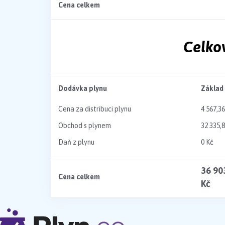
Cena celkem
Celko
Dodávka plynu
Základ
Cena za distribuci plynu
4 567,36
Obchod s plynem
32 335,
Daň z plynu
0 Kč
36 90
Cena celkem
Kč