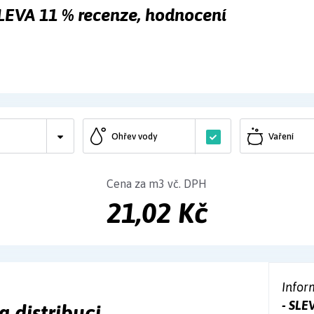
 SLEVA 11 % recenze, hodnocení
Ohřev vody
Vaření
Cena za m3 vč. DPH
21,02 Kč
Infor
- SLE
a distribuci