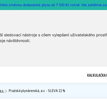
třete změnou dodavatele plynu až 7 500 Kč ročně. Vše zařídíme za 
í sledovací nástroje s cílem vylepšení uživatelského pros
oje návštěvnosti.
KALKULAČKA 
.s.
Pražská plynárenská, a.s. - SLEVA 11 %