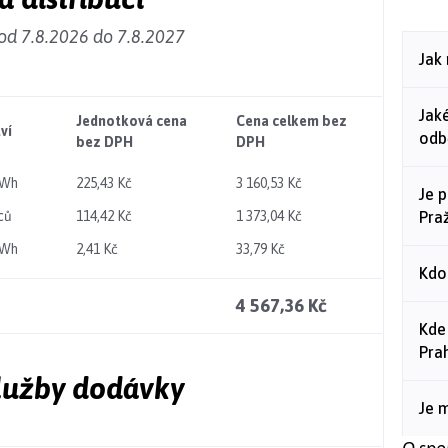
od 7.8.2026 do 7.8.2027
Jak
Jaké
Jednotková cena
Cena celkem bez
ví
odb
bez DPH
DPH
MWh
225,43 Kč
3 160,53 Kč
Je 
ců
114,42 Kč
1 373,04 Kč
Pra
MWh
2,41 Kč
33,79 Kč
Kdo
4 567,36 Kč
Kde
Pra
služby dodávky
Je 