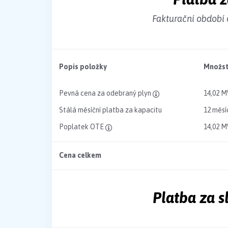
Fakturační období 
Popis položky
Množst
Pevná cena za odebraný plyn
14,02 
Stálá měsíční platba za kapacitu
12 měsí
Poplatek OTE
14,02 
Cena celkem
Platba za 