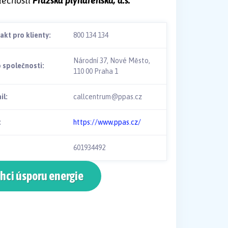
lečnosti
Pražská plynárenská, a.s.
akt pro klienty:
800 134 134
Národní 37, Nové Město,
o společnosti:
110 00 Praha 1
il:
callcentrum@ppas.cz
:
https://www.ppas.cz/
601934492
hci úsporu energie