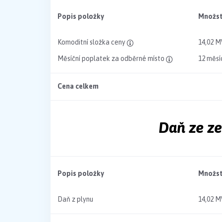
Popis položky
Množst
Komoditní složka ceny
14,02 
Měsíční poplatek za odběrné místo
12 měsí
Cena celkem
Daň ze z
Popis položky
Množst
Daň z plynu
14,02 