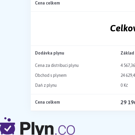
Cena celkem
Celko
Dodávka plynu
Základ
Cena za distribuci plynu
4 567,36
Obchod s plynem
24 629,
Daň z plynu
0 Kč
29 19
Cena celkem