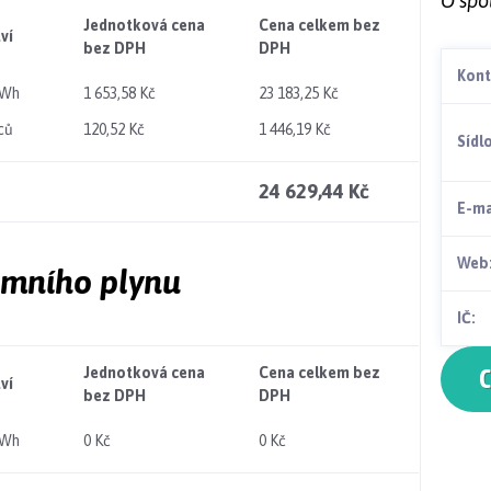
O spo
Jednotková cena
Cena celkem bez
ví
bez DPH
DPH
Kont
MWh
1 653,58 Kč
23 183,25 Kč
ců
120,52 Kč
1 446,19 Kč
Sídl
24 629,44 Kč
E-ma
Web
emního plynu
IČ:
Jednotková cena
Cena celkem bez
C
ví
bez DPH
DPH
MWh
0 Kč
0 Kč