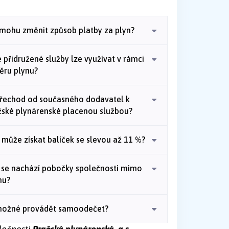
 mohu změnit způsob platby za plyn?
 přidružené služby lze využívat v rámci
ěru plynu?
přechod od současného dodavatel k
žské plynárenské placenou službou?
 může získat balíček se slevou až 11 %?
 se nachází pobočky společnosti mimo
hu?
možné provádět samoodečet?