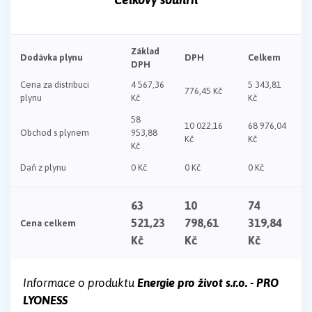
Základ
Dodávka plynu
DPH
Celkem
DPH
Cena za distribuci
4 567,36
5 343,81
776,45 Kč
plynu
Kč
Kč
58
10 022,16
68 976,04
Obchod s plynem
953,88
Kč
Kč
Kč
Daň z plynu
0 Kč
0 Kč
0 Kč
63
10
74
521,23
798,61
319,84
Cena celkem
Kč
Kč
Kč
Informace o produktu
Energie pro život s.r.o. - PRO
LYONESS