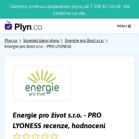
Ušetřete změnou dodavatele plynu až 7 500 Kč ročně. Vše
zařídíme za vás.
MENU
Plyn.co
Srovnání úspor plynu
Energie pro život s.r.o.
Energie pro život s.r.o. - PRO LYONESS
Energie pro život s.r.o. - PRO
LYONESS recenze, hodnocení