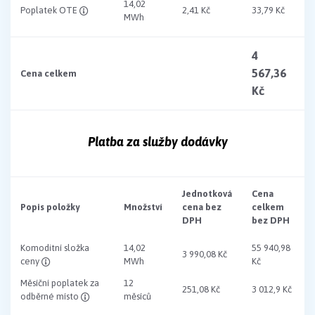
14,02
Poplatek OTE
2,41 Kč
33,79 Kč
MWh
4
567,36
Cena celkem
Kč
Platba za služby dodávky
Jednotková
Cena
Popis položky
Množství
cena bez
celkem
DPH
bez DPH
Komoditní složka
14,02
55 940,98
3 990,08 Kč
ceny
MWh
Kč
Měsíční poplatek za
12
251,08 Kč
3 012,9 Kč
odběrné místo
měsíců