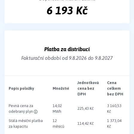
6 193 Kč
Platba za distribuci
Fakturační období od 9.8.2026 do 9.8.2027
Jednotková
Cena
Popis položky
Množství
cena bez
celkem
DPH
bez DPH
Pevná cena za
14,02
3 160,53
225,43 Kč
odebraný plyn
MWh
Kč
Stálá měsíční platba
12
1 373,04
114,42 Kč
za kapacitu
měsíců
Kč