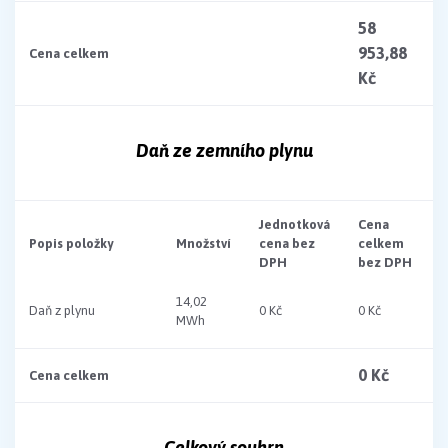
58
953,88
Cena celkem
Kč
Daň ze zemního plynu
Jednotková
Cena
Popis položky
Množství
cena bez
celkem
DPH
bez DPH
14,02
Daň z plynu
0 Kč
0 Kč
MWh
0 Kč
Cena celkem
Celkový souhrn