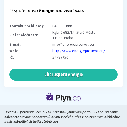
O společnosti
Energie pro život s.r.o.
Kontakt pro klienty:
840 011 888
Rybná 682/14, Staré Město,
Sídl společnosti:
110 00 Praha
E-mail:
info@energieprozivot.eu
Web:
http://www.energieprozivot.eu/
IČ:
24789950
Chci úsporu energie
Hledáte-li porovnání cen plynu, představujeme vám portál Plyn.co, na němž
naleznete srovnání dodavatelů plynu z celého trhu. Nabízíme vám přehledný
popis jednotlivých tarifů včetně cen.