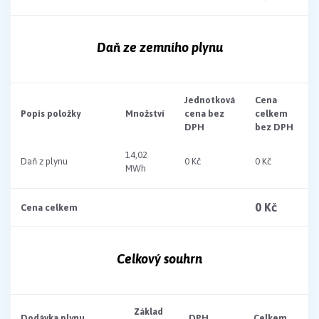
Daň ze zemního plynu
Jednotková
Cena
Popis položky
Množství
cena bez
celkem
DPH
bez DPH
14,02
Daň z plynu
0 Kč
0 Kč
MWh
0 Kč
Cena celkem
Celkový souhrn
Základ
Dodávka plynu
DPH
Celkem