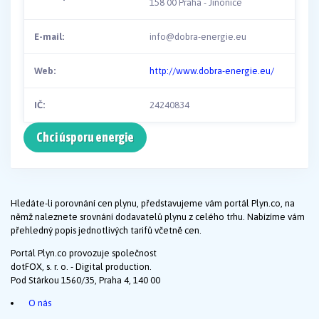
158 00 Praha - Jinonice
E-mail:
info@dobra-energie.eu
Web:
http://www.dobra-energie.eu/
IČ:
24240834
Chci úsporu energie
Hledáte-li porovnání cen plynu, představujeme vám portál Plyn.co, na
němž naleznete srovnání dodavatelů plynu z celého trhu. Nabízíme vám
přehledný popis jednotlivých tarifů včetně cen.
Portál Plyn.co provozuje společnost
dotFOX, s. r. o. - Digital production.
Pod Stárkou 1560/35, Praha 4, 140 00
O nás