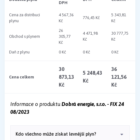
DPH
Cena za distribuci
4 567,36
5 343,81
776,45 Kč
plynu
Kč
Kč
26
4 471,98
30 777,75
Obchod s plynem
305,77
Kč
Kč
Kč
Daň z plynu
0 Kč
0 Kč
0 Kč
30
36
5 248,43
873,13
121,56
Cena celkem
Kč
Kč
Kč
Informace o produktu
Dobrá energie, s.r.o. - FIX 24
08/2023
Kdo všechno může získat levnější plyn?