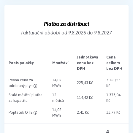
Platba za distribuci
Fakturační období od 9.8.2026 do 9.8.2027
Jednotková
Cena
Popis položky
Množství
cena bez
celkem
DPH
bez DPH
Pevná cena za
14,02
3 160,53
225,43 Kč
odebraný plyn
MWh
Kč
Stálá měsíční platba
12
1 373,04
114,42 Kč
za kapacitu
měsíců
Kč
14,02
Poplatek OTE
2,41 Kč
33,79 Kč
MWh
4