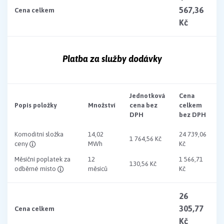
567,36
Cena celkem
Kč
Platba za služby dodávky
Jednotková
Cena
Popis položky
Množství
cena bez
celkem
DPH
bez DPH
Komoditní složka
14,02
24 739,06
1 764,56 Kč
ceny
MWh
Kč
Měsíční poplatek za
12
1 566,71
130,56 Kč
odběrné místo
měsíců
Kč
26
305,77
Cena celkem
Kč